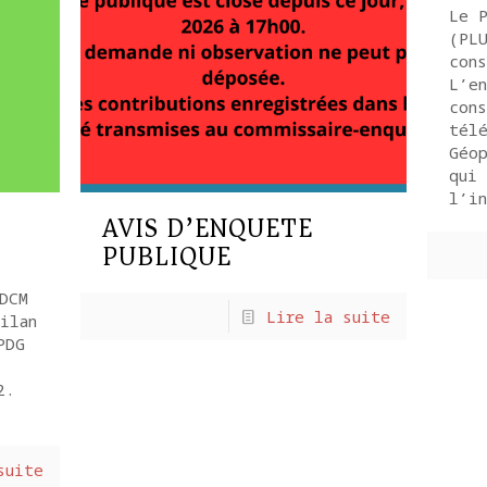
Le P
(PL
cons
L’e
con
télé
Géop
qui
l’in
AVIS D’ENQUETE
PUBLIQUE
DCM
Lire la suite
ilan
PDG
2.
suite