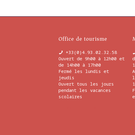
Office de tourisme
+33(0)4.93.02.32.58
Ouvert de 9h00 à 12h00 et
d
de 14h00 à 17h00
1
Fermé les lundis et
A
jeudis
l
Ouvert tous les jours
1
pendant les vacances
F
scolaires
e
En savoir plus