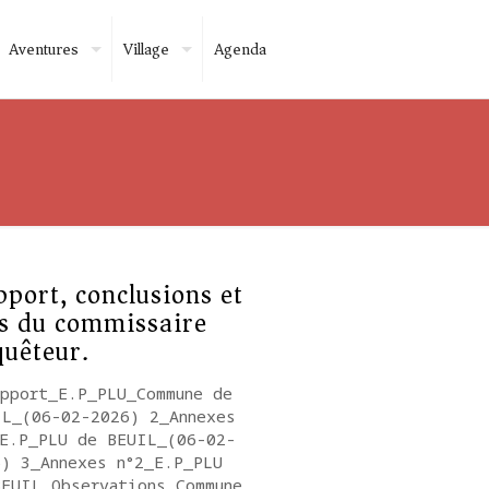
Aventures
Village
Agenda
port, conclusions et
is du commissaire
uêteur.
apport_E.P_PLU_Commune de
IL_(06-02-2026) 2_Annexes
_E.P_PLU de BEUIL_(06-02-
6) 3_Annexes n°2_E.P_PLU
BEUIL_Observations Commune