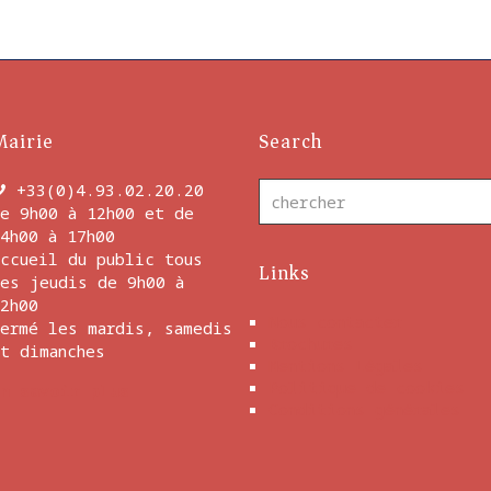
Mairie
Search
+33(0)4.93.02.20.20
e 9h00 à 12h00 et de
4h00 à 17h00
ccueil du public tous
Links
es jeudis de 9h00 à
2h00
Nous contacter
ermé les mardis, samedis
Brochures
t dimanches
Mentions Légales
Politique de cookies
En savoir plus
Conditions générales