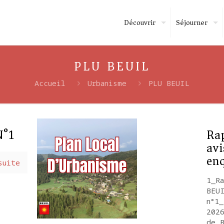
Découvrir
Séjourner
PLU BEUIL
Accueil
Urbanisme
PLU BEUIL
N°1
Rap
av
enq
suite
1_R
BEU
n°1
202
de 