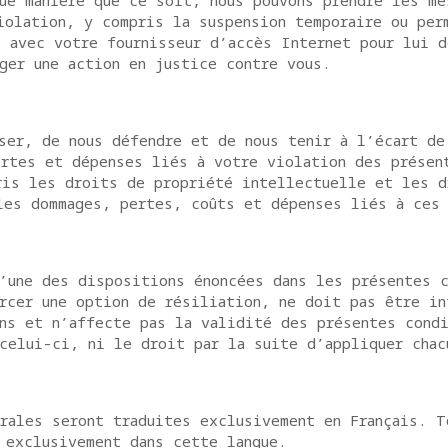
ue manière que ce soit, nous pouvons prendre les me
iolation, y compris la suspension temporaire ou per
 avec votre fournisseur d’accès Internet pour lui d
ger une action en justice contre vous.
ser, de nous défendre et de nous tenir à l’écart de
ertes et dépenses liés à votre violation des présen
ris les droits de propriété intellectuelle et les d
les dommages, pertes, coûts et dépenses liés à ces 
’une des dispositions énoncées dans les présentes c
rcer une option de résiliation, ne doit pas être in
ns et n’affecte pas la validité des présentes condi
celui-ci, ni le droit par la suite d’appliquer chac
rales seront traduites exclusivement en Français. T
 exclusivement dans cette langue.