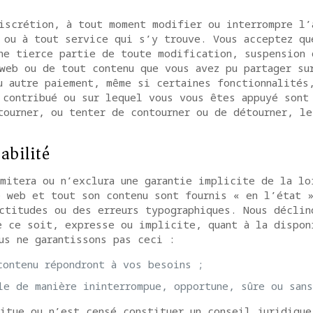
iscrétion, à tout moment modifier ou interrompre l’
 ou à tout service qui s’y trouve. Vous acceptez qu
ne tierce partie de toute modification, suspension 
web ou de tout contenu que vous avez pu partager su
u autre paiement, même si certaines fonctionnalités
 contribué ou sur lequel vous vous êtes appuyé sont
tourner, ou tenter de contourner ou de détourner, l
abilité
mitera ou n’exclura une garantie implicite de la lo
e web et tout son contenu sont fournis « en l’état 
ctitudes ou des erreurs typographiques. Nous déclin
e ce soit, expresse ou implicite, quant à la dispon
us ne garantissons pas ceci :
contenu répondront à vos besoins ;
le de manière ininterrompue, opportune, sûre ou sans
itue ou n’est censé constituer un conseil juridique