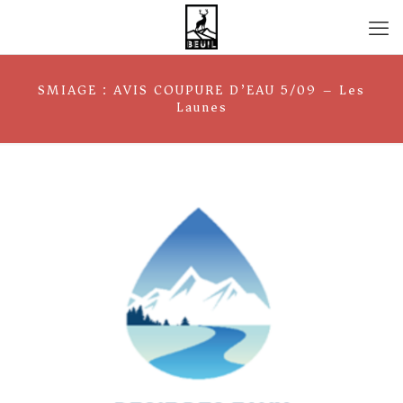
SMIAGE : AVIS COUPURE D’EAU 5/09 – Les
Launes