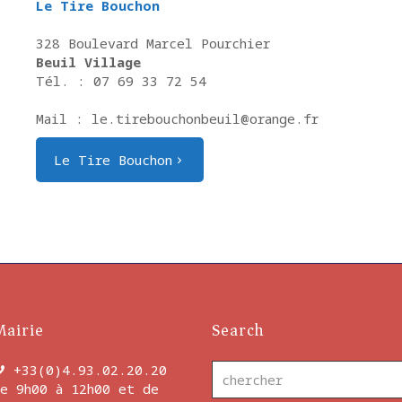
Le Tire Bouchon
328 Boulevard Marcel Pourchier
Beuil Village
Tél. : 07 69 33 72 54
Mail : le.tirebouchonbeuil@orange.fr
Le Tire Bouchon
Mairie
Search
+33(0)4.93.02.20.20
e 9h00 à 12h00 et de