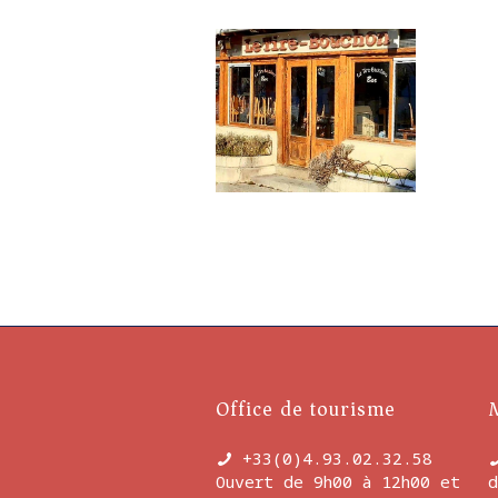
Office de tourisme
+33(0)4.93.02.32.58
Ouvert de 9h00 à 12h00 et
d