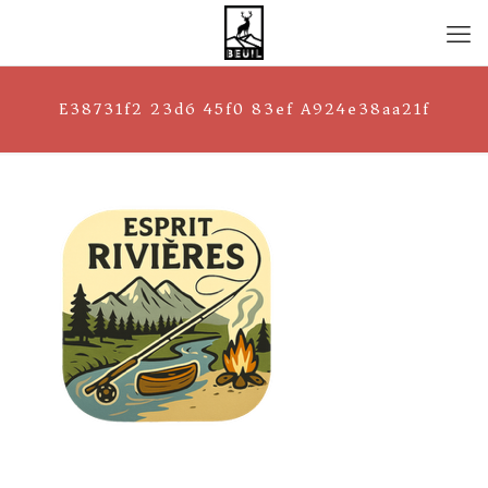
E38731f2 23d6 45f0 83ef A924e38aa21f