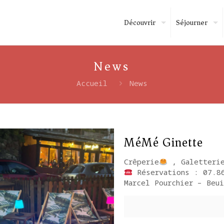
Découvrir
Séjourner
News
Accueil
News
MéMé Ginette
Crêperie
, Galetterie
Réservations : 07.86
Marcel Pourchier – 