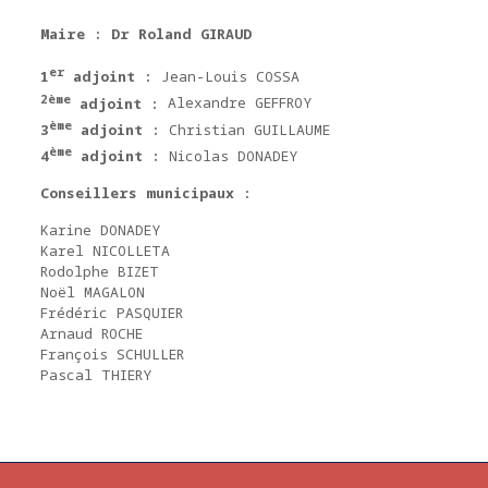
Maire :
Dr
Roland
GIRAUD
er
1
adjoint :
Jean-Louis COSSA
2ème
adjoint :
Alexandre GEFFROY
ème
3
adjoint :
Christian GUILLAUME
ème
4
adjoint :
Nicolas DONADEY
Conseillers municipaux :
Karine DONADEY
Karel NICOLLETA
Rodolphe BIZET
Noël MAGALON
Frédéric PASQUIER
Arnaud ROCHE
François SCHULLER
Pascal THIERY