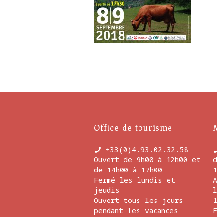
Office de tourisme
+33(0)4.93.02.32.58
Ouvert de 9h00 à 12h00 et
d
de 14h00 à 17h00
1
Fermé les lundis et
A
jeudis
l
Ouvert tous les jours
1
pendant les vacances
F