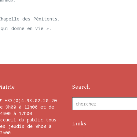
Chapelle des Pénitents,
 qui donne en vie ».
Mairie
Search
+33(0)4.93.02.20.20
e 9h00 à 12h00 et de
4h00 à 17h00
ccueil du public tous
Links
es jeudis de 9h00 à
2h00