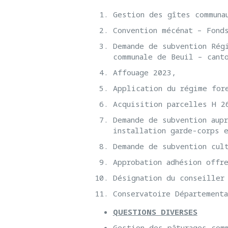
Gestion des gîtes communa
Convention mécénat – Fond
Demande de subvention Rég
communale de Beuil – cant
Affouage 2023,
Application du régime for
Acquisition parcelles H 2
Demande de subvention aup
installation garde-corps 
Demande de subvention cul
Approbation adhésion offr
Désignation du conseiller
Conservatoire Département
QUESTIONS DIVERSES
Gestion des pâturages com