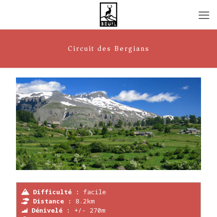
Circuit des Bergians
Difficulté :
facile
Distance :
8.2km
Dénivelé :
+/- 270m