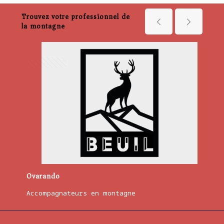
Trouvez votre professionnel de
la montagne
23/02/2023
23/0
Ovarando
Arn
Accompagnateurs en montagne
Acco