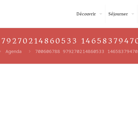
Découvrir
Séjourner
979270214860533 1465837947
Agenda
700606788 979270214860533 14658379470