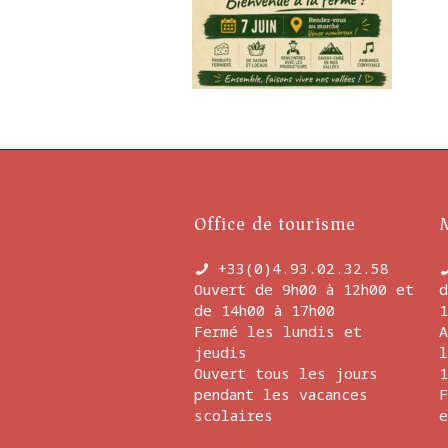
Office de tourisme
+33(0)4.93.02.32.58
Ouvert de 9h00 à 12h00 et
d
de 14h00 à 17h00
1
Fermé les lundis et
A
jeudis
l
Ouvert tous les jours
1
pendant les vacances
F
scolaires
e