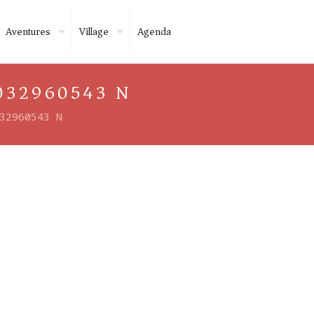
Aventures
Village
Agenda
032960543 N
32960543 N