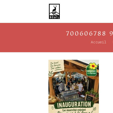
700606788 
Accueil