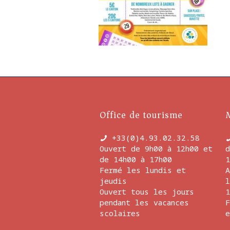
Office de tourisme
+33(0)4.93.02.32.58
Ouvert de 9h00 à 12h00 et
d
de 14h00 à 17h00
1
Fermé les lundis et
A
jeudis
l
Ouvert tous les jours
1
pendant les vacances
F
scolaires
e